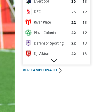
30
13
Liverpool
25
12
DFC
22
13
River Plate
22
12
Plaza Colonia
22
13
Defensor Sporting
22
13
S.J. Albion
Montevideo City
21
12
VER CAMPEONATO
Torque
19
12
Wanderers
16
14
Danubio
14
12
Boston River
9
12
Juventud