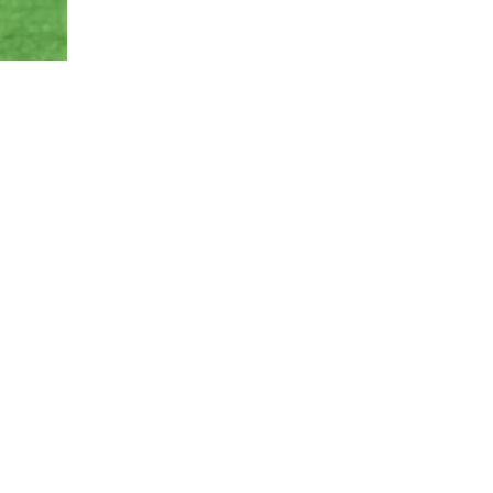
(FF) DEPORTIVO
8
13
LSM
6
12
Racing
3
13
Progreso
3
12
Canadian