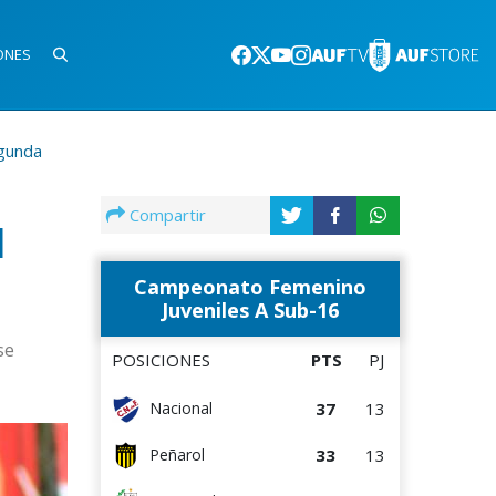
ONES
egunda
Compartir
l
Campeonato Femenino
Juveniles A Sub-16
se
POSICIONES
PTS
PJ
37
13
Nacional
33
13
Peñarol