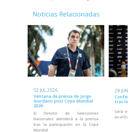
Noticias Relacionadas
02 JUL 2026
28 JUN 
Ventana de prensa de Jorge
Conferen
Giordano post Copa Mundial
tras la
2026
Será este
El Director de Selecciones
en el Est
Nacionales atenderá a la prensa
tras la participación en la Copa
Mundial