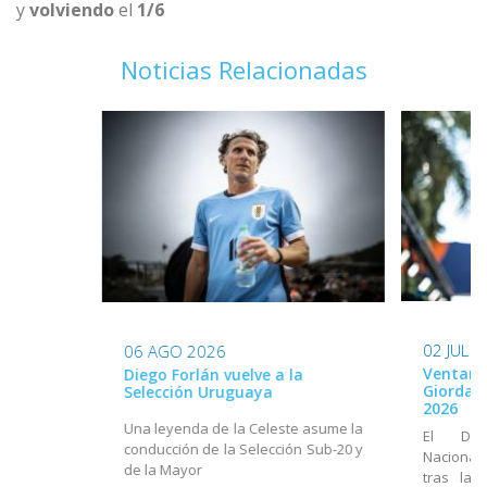
y
volviendo
el
1/6
Noticias Relacionadas
02 JUL 
06 AGO 2026
Ventana
Diego Forlán vuelve a la
Giordan
Selección Uruguaya
2026
Una leyenda de la Celeste asume la
El Dir
conducción de la Selección Sub-20 y
Nacional
de la Mayor
tras la 