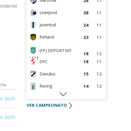
28
11
Nacional
esidente
(FF) DEPORTIVO
8
13
28
11
Liverpool
LSM
6
12
Racing
24
11
Juventud
3
13
Progreso
23
11
Peñarol
3
12
Canadian
(FF) DEPORTIVO
18
12
LSM
18
11
DFC
15
12
Danubio
cha
14
12
Racing
12
10
Defensor Sporting
03-2025
VER CAMPEONATO
12
12
River Plate
03-2025
12
12
Wanderers