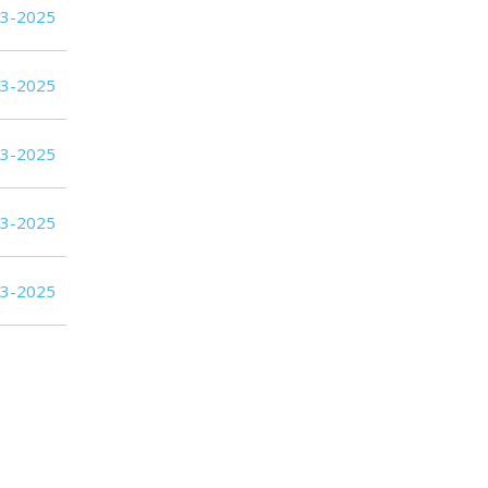
8
11
S.J. Albion
03-2025
8
11
Plaza Colonia
03-2025
6
11
Boston River
03-2025
03-2025
03-2025