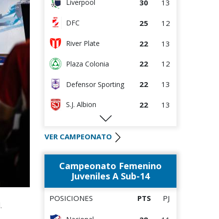
30
13
Liverpool
25
12
DFC
22
13
River Plate
22
12
Plaza Colonia
22
13
Defensor Sporting
22
13
S.J. Albion
Montevideo City
21
12
VER CAMPEONATO
Torque
19
12
Wanderers
Campeonato Femenino
16
14
Danubio
Juveniles A Sub-14
14
12
Boston River
POSICIONES
PTS
PJ
l.
9
12
Juventud