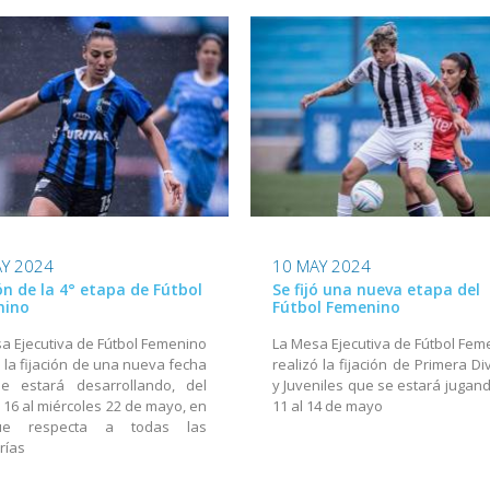
Y 2024
10 MAY 2024
ión de la 4° etapa de Fútbol
Se fijó una nueva etapa del
nino
Fútbol Femenino
a Ejecutiva de Fútbol Femenino
La Mesa Ejecutiva de Fútbol Fem
ó la fijación de una nueva fecha
realizó la fijación de Primera Di
e estará desarrollando, del
y Juveniles que se estará jugand
 16 al miércoles 22 de mayo, en
11 al 14 de mayo
ue respecta a todas las
rías