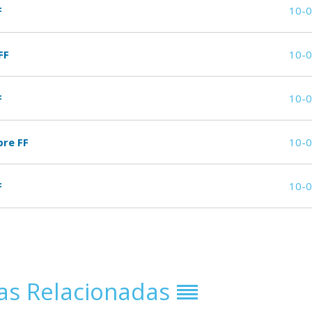
F
10-
FF
10-
F
10-
bre FF
10-
F
10-
ias Relacionadas