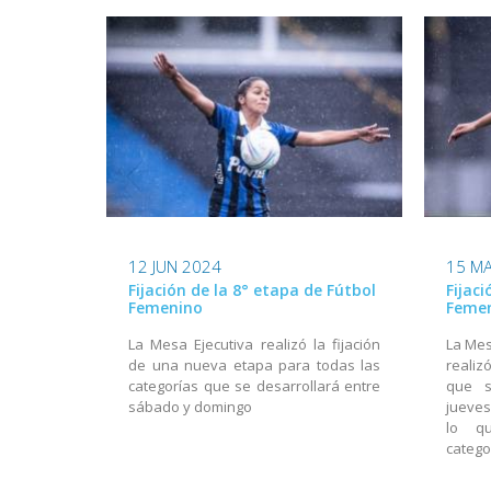
12 JUN 2024
15 MA
Fijación de la 8° etapa de Fútbol
Fijac
Femenino
Feme
La Mesa Ejecutiva realizó la fijación
La Mes
de una nueva etapa para todas las
realiz
categorías que se desarrollará entre
que s
sábado y domingo
jueves
lo q
catego