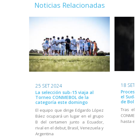
Noticias Relacionadas
18 SET 
25 SET 2024
Proceso 
La selección sub-15 viaja al
el Suda
Torneo CONMEBOL de la
de Boliv
categoría este domingo
Tras el 
El equipo que dirige Edgardo López
CONMEBOL
Báez ocupará un lugar en el grupo
hasta el 
B del certamen junto a Ecuador,
rival en el debut, Brasil, Venezuela y
Argentina