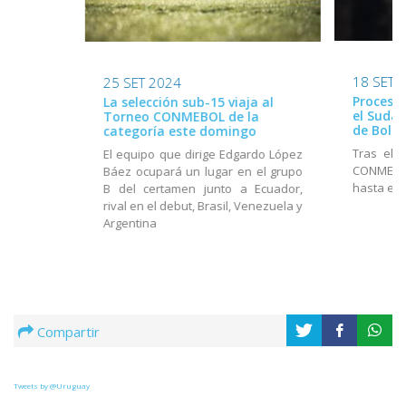
18 SET 
25 SET 2024
Proceso 
La selección sub-15 viaja al
el Suda
Torneo CONMEBOL de la
de Boliv
categoría este domingo
Tras el 
El equipo que dirige Edgardo López
CONMEBOL
Báez ocupará un lugar en el grupo
hasta el 
B del certamen junto a Ecuador,
rival en el debut, Brasil, Venezuela y
Argentina
Compartir
Tweets by @Uruguay