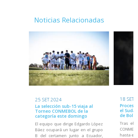
Noticias Relacionadas
18 SET 
25 SET 2024
Proceso 
La selección sub-15 viaja al
el Suda
Torneo CONMEBOL de la
de Boliv
categoría este domingo
Tras el 
El equipo que dirige Edgardo López
CONMEBOL
Báez ocupará un lugar en el grupo
hasta el 
B del certamen junto a Ecuador,