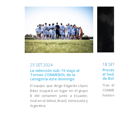
18 SET 
25 SET 2024
Proceso 
La selección sub-15 viaja al
el Suda
Torneo CONMEBOL de la
de Boliv
categoría este domingo
Tras el 
El equipo que dirige Edgardo López
CONMEBOL
Báez ocupará un lugar en el grupo
hasta el 
B del certamen junto a Ecuador,
rival en el debut, Brasil, Venezuela y
Argentina