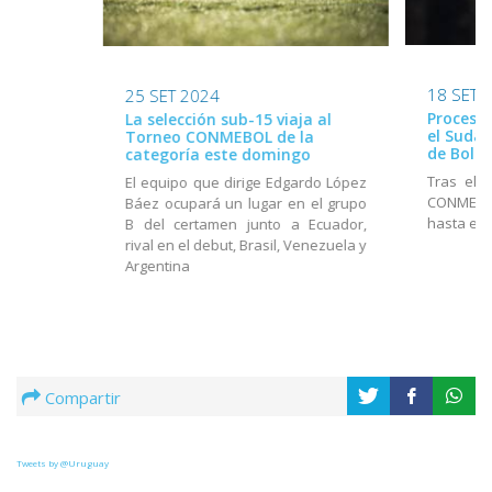
18 SET 
25 SET 2024
Proceso 
La selección sub-15 viaja al
el Suda
Torneo CONMEBOL de la
de Boliv
categoría este domingo
Tras el 
El equipo que dirige Edgardo López
CONMEBOL
Báez ocupará un lugar en el grupo
hasta el 
B del certamen junto a Ecuador,
rival en el debut, Brasil, Venezuela y
Argentina
Compartir
Tweets by @Uruguay