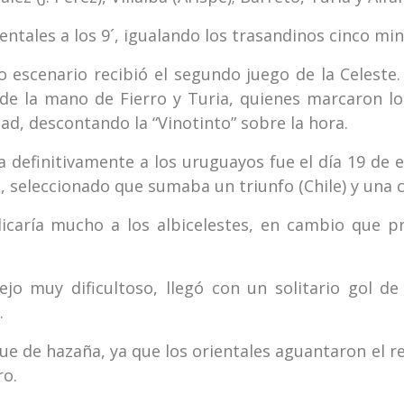
ientales a los 9´, igualando los trasandinos cinco m
o escenario recibió el segundo juego de la Celeste.
ó de la mano de Fierro y Turia, quienes marcaron l
tad, descontando la “Vinotinto” sobre la hora.
a definitivamente a los uruguayos fue el día 19 de 
a, seleccionado que sumaba un triunfo (Chile) y una 
caría mucho a los albicelestes, en cambio que pro
tejo muy dificultoso, llegó con un solitario gol de
.
que de hazaña, ya que los orientales aguantaron el 
ro.