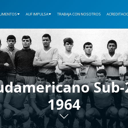
UMENTOS
AUF IMPULSA
TRABAJA CON NOSOTROS
ACREDITACI
udamericano Sub-
1964