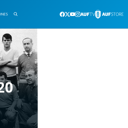
ONES
20