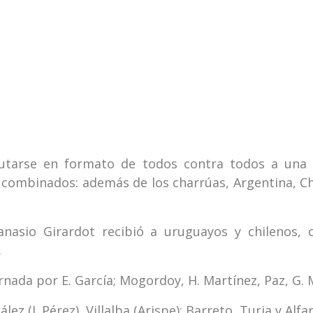
utarse en formato de todos contra todos a una 
 combinados: además de los charrúas, Argentina, Ch
tanasio Girardot recibió a uruguayos y chilenos, 
.
rnada por E. García; Mogordoy, H. Martínez, Paz, G.
lez (J. Pérez), Villalba (Arispe); Barreto, Turia y Alfa