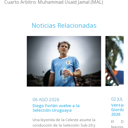
Cuarto Árbitro: Muhammad Usaid Jamal (MAL)
Noticias Relacionadas
02 JUL 
06 AGO 2026
Ventana
Diego Forlán vuelve a la
Giordan
Selección Uruguaya
2026
Una leyenda de la Celeste asume la
El Dir
conducción de la Selección Sub-20 y
Nacional