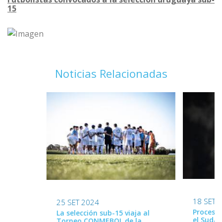
15
Noticias Relacionadas
18 SET 
25 SET 2024
Proceso 
La selección sub-15 viaja al
el Suda
Torneo CONMEBOL de la