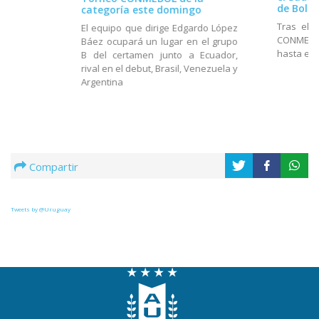
de Boliv
categoría este domingo
Tras el 
El equipo que dirige Edgardo López
CONMEBOL
Báez ocupará un lugar en el grupo
hasta el 
B del certamen junto a Ecuador,
rival en el debut, Brasil, Venezuela y
Argentina
Compartir
Tweets by @Uruguay