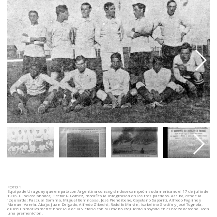
FOTO 1
Equipo de Uruguay que empató con Argentina consagrándose campeón sudamericano el 17 de julio de
1916. El seleccionador, Héctor R. Gómez, modificó la integración en los tres partidos. Arriba, desde la
izquierda: Pascual Somma, Miguel Benincasa, José Piendibene, Cayetano Saporiti, Alfredo Foglino y
Manuel Varela. Abajo: Juan Delgado, Alfredo Zibechi, Rodolfo Marán, Isabelino Gradín y José Tognola,
quién llamativamente hace la V de la victoria con su mano izquierda apoyada en el brazo derecho. Toda
una premonición.