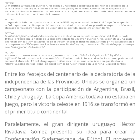
FOTO 2
El matutino
La Nación
de Buenos Aires realizó una extensa cobertura de los hechos acaecidos en la
cancha de Gimnasia y Esgrima de Buenos Aires (GEBA), en Palermo. Observando la fotografía con
atención se observa la invasión de público a la cancha, al no encontrar disponibilidad de asientos en la
tribuna. Al fondo se aprecia uno de los arcos.
FOTO 3
Imagen de la tribuna popular de la cancha de GEBA captada cuando se inició el fuego. Corresponde
señalar que en aquel tiempo las tribunas se construían con madera, permitiendo que un aficionado
ofuscado por la contrariedad de la suspensión del partido, procediera a incendiarla.
FOTO 4
La Tribuna Popular
de Montevideo de esta forma incluyó en su portada de la edición del 18 de julio de
1916, el artículo con la noticia de la consagración de Uruguay en Buenos Aires. Se constata una gran
diferencia con los tiempos actuales en el tratamiento de la información. El título principal alude sólo a
la competencia
–“El Campeonato Sud Americano de Football”-
y luego destaca el “
Triunfo del equipo uruguayo
en el field argentino de Avellaneda”.
FOTO 5
El hermoso trofeo luce casi al tope la siguiente inscripción:
“1816 - 9 de julio – 1916 República
Argentina”.
Popularmente se la denominó Copa Centenario de la Independencia. La misma pertenece al
acervo del Museo del Fútbol Uruguayo exhibiéndose en el mismo de la forma en que ilustra la
fotografía. Como era tradicional en aquel tiempo no fue entregada en la cancha luego del partido.
Entre los festejos del centenario de la declaratoria de la
independencia de las Provincias Unidas se organizó un
campeonato con la participación de Argentina, Brasil,
Chile y Uruguay. La Copa América todavía no estaba en
juego, pero la victoria celeste en 1916 se transformó en
el primer título continental.
Paralelamente, el gran dirigente uruguayo Héctor
Rivadavia Gómez presentó su idea para crear la
Confederación Sudamericana de Fútbol. El proyecto,