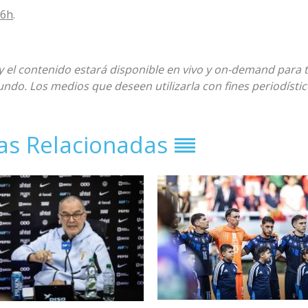
16h
.
 y el contenido estará disponible en vivo y on-demand para 
undo. Los medios que deseen utilizarla con fines periodístic
ias Relacionadas