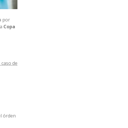
a por
la
Copa
 caso de
el órden