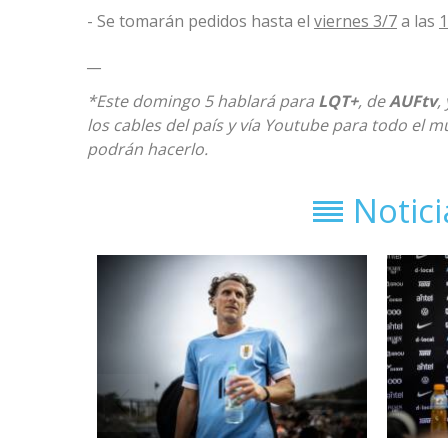
- Se tomarán pedidos hasta el
viernes 3/7
a las
__
*Este domingo 5 hablará para
LQT+
, de
AUFtv
,
los cables del país y vía Youtube para todo el m
podrán hacerlo.
Notic