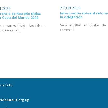
27 JUN 2026
N 2026
Información sobre el retorn
rencia de Marcelo Bielsa
la delegación
la Copa del Mundo 2026
Será el 28/6 en vuelos de 
ste martes (30/6), a las 18h, en
comercial
adio Centenario
s a 19 hs
ridad@auf.org.uy