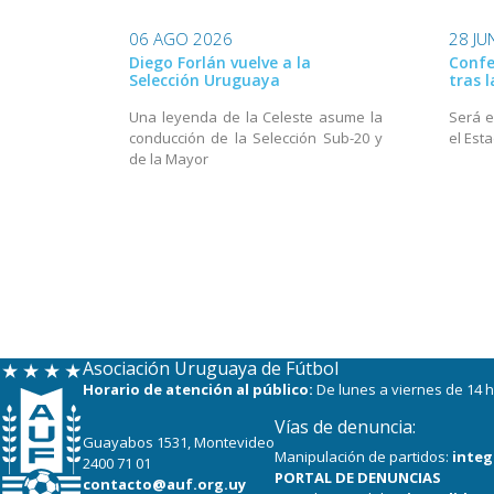
06 AGO 2026
28 JU
Diego Forlán vuelve a la
Confe
Selección Uruguaya
tras 
Una leyenda de la Celeste asume la
Será e
conducción de la Selección Sub-20 y
el Est
de la Mayor
Asociación Uruguaya de Fútbol
Horario de atención al público:
De lunes a viernes de 14 h
Vías de denuncia:
Guayabos 1531, Montevideo
Manipulación de partidos:
integ
2400 71 01
PORTAL DE DENUNCIAS
contacto@auf.org.uy