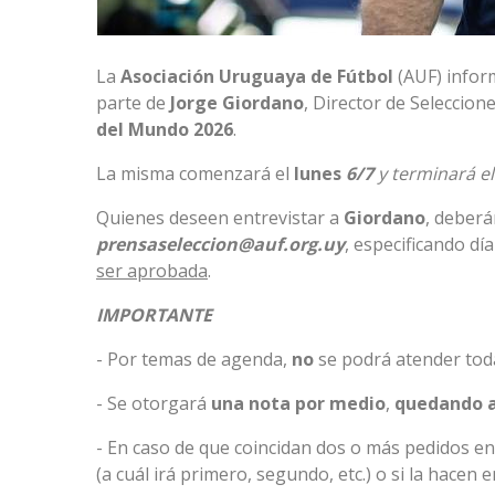
La
Asociación Uruguaya de Fútbol
(AUF) infor
parte de
Jorge
Giordano
, Director de Seleccion
del Mundo 2026
.
La misma comenzará el
lunes
6/7
y terminará e
Quienes deseen entrevistar a
Giordano
, deberá
prensaseleccion@auf.org.uy
, especificando dí
ser aprobada
.
IMPORTANTE
- Por temas de agenda,
no
se podrá atender toda
- Se otorgará
una nota por medio
,
quedando a
- En caso de que coincidan dos o más pedidos en 
(a cuál irá primero, segundo, etc.) o si la hacen 