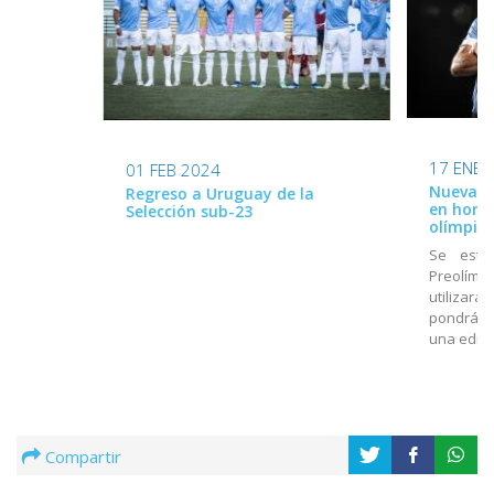
17 ENE 
01 FEB 2024
Nueva ca
Regreso a Uruguay de la
en home
Selección sub-23
olímpico
Se estr
Preolímpi
utilizará
pondrá a
una edici
Compartir