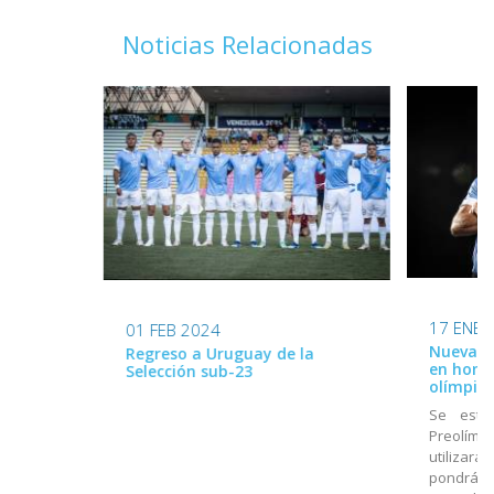
Noticias Relacionadas
17 ENE 
01 FEB 2024
Nueva ca
Regreso a Uruguay de la
en home
Selección sub-23
olímpico
Se estr
Preolímpi
utilizará
pondrá a