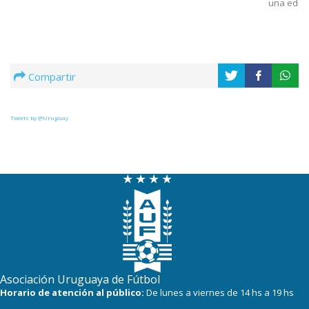
una edici
Compartir
Tweets by @Uruguay
Asociación Uruguaya de Fútbol
Horario de atención al público:
De lunes a viernes de 14 hs a 19 hs