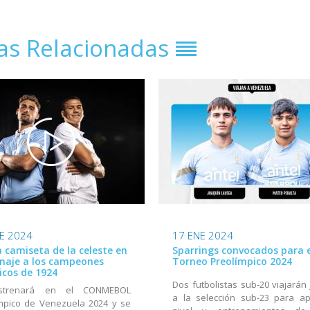
ias Relacionadas
E 2024
17 ENE 2024
 camiseta de la celeste en
Sparrings convocados para e
aje a los campeones
Torneo Preolímpico 2024
icos de 1924
Dos futbolistas sub-20 viajarán 
strenará en el CONMEBOL
a la selección sub-23 para ap
mpico de Venezuela 2024 y se