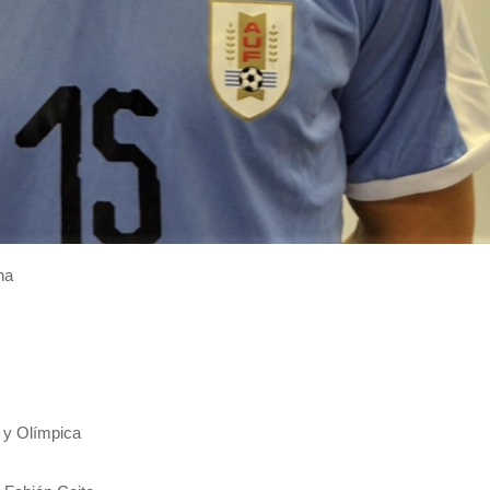
na
 y Olímpica