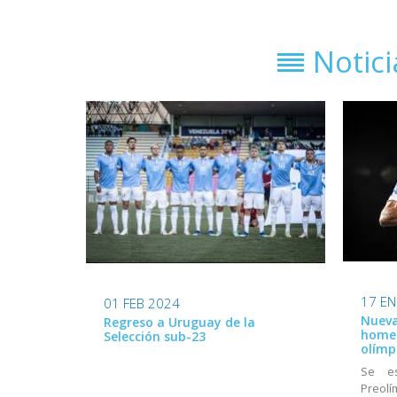
Notic
17 EN
01 FEB 2024
Nueva
Regreso a Uruguay de la
homen
Selección sub-23
olímp
Se e
Preolí