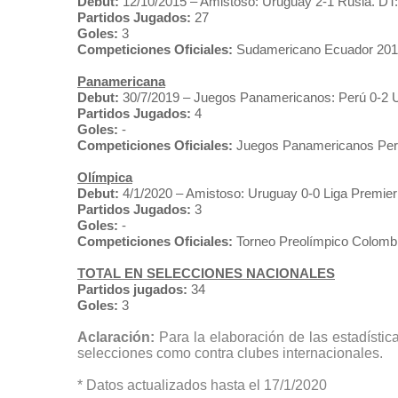
Debut:
12/10/2015 – Amistoso: Uruguay 2-1 Rusia. DT:
Partidos Jugados:
27
Goles:
3
Competiciones Oficiales:
Sudamericano Ecuador 2017
Panamericana
Debut:
30/7/2019 – Juegos Panamericanos: Perú 0-2 U
Partidos Jugados:
4
Goles:
-
Competiciones Oficiales:
Juegos Panamericanos Per
Olímpica
Debut:
4/1/2020 – Amistoso: Uruguay 0-0 Liga Premier
Partidos Jugados:
3
Goles:
-
Competiciones Oficiales:
Torneo Preolímpico Colomb
TOTAL EN SELECCIONES NACIONALES
Partidos jugados:
34
Goles:
3
Aclaración:
Para la elaboración de las estadístic
selecciones como contra clubes internacionales.
* Datos actualizados hasta el 17/1/2020