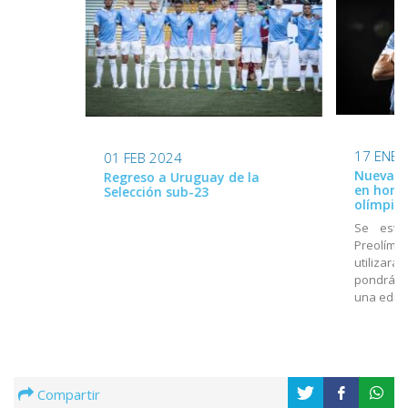
17 ENE 
01 FEB 2024
Nueva ca
Regreso a Uruguay de la
en home
Selección sub-23
olímpico
Se estr
Preolímpi
utilizará
pondrá a
una edici
Compartir