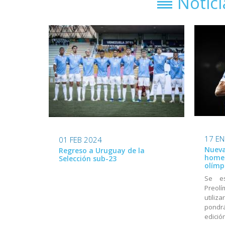
Notic
17 EN
01 FEB 2024
Nueva
Regreso a Uruguay de la
homen
Selección sub-23
olímp
Se e
Preolí
utiliz
pondrá
edició