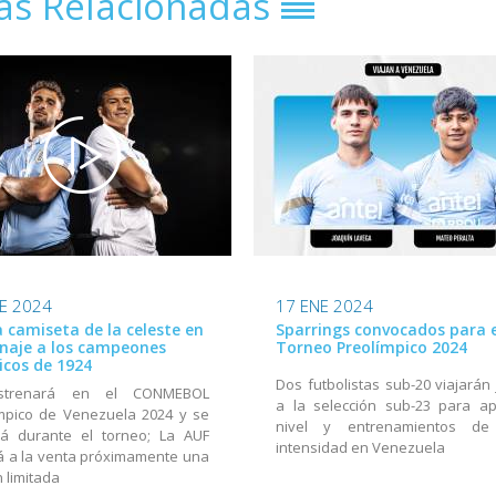
ias Relacionadas
E 2024
17 ENE 2024
 camiseta de la celeste en
Sparrings convocados para e
aje a los campeones
Torneo Preolímpico 2024
icos de 1924
Dos futbolistas sub-20 viajarán 
strenará en el CONMEBOL
a la selección sub-23 para ap
mpico de Venezuela 2024 y se
nivel y entrenamientos de
ará durante el torneo; La AUF
intensidad en Venezuela
 a la venta próximamente una
n limitada