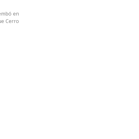
rembó en
ue Cerro