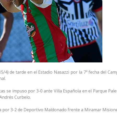
15/4) de tarde en el Estadio Nasazzi por la 7ª fecha del Ca
al.
stas se impuso por 3-0 ante Villa Española en el Parque Pal
 Andrés Curbelo.
oria por 3-2 de Deportivo Maldonado frente a Miramar Mision