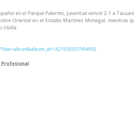
Español en el Parque Palermo, Juventud venció 2-1 a Tacua
 sobre Oriental en el Estadio Martínez Monegal, mientras q
 Ubilla.
os/?tab=album&album_id=1621035937994950
Profesional