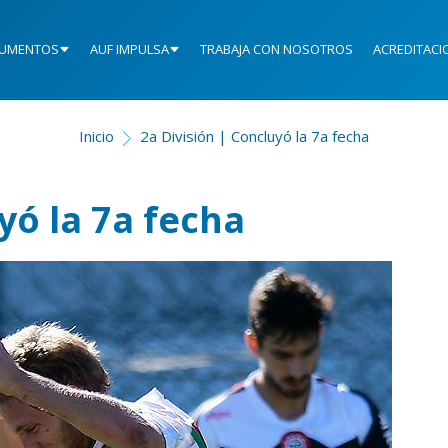
UMENTOS
AUF IMPULSA
TRABAJA CON NOSOTROS
ACREDITACI
Inicio
2a División | Concluyó la 7a fecha
yó la 7a fecha