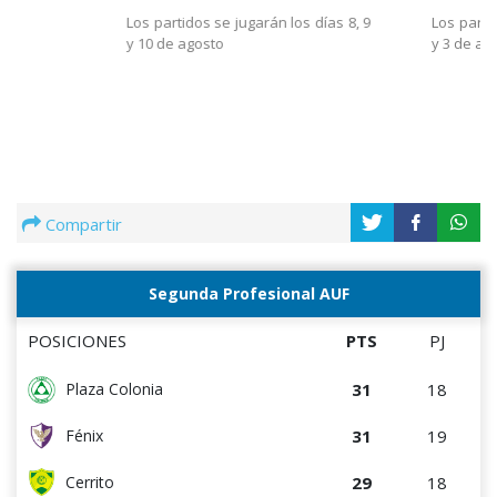
Los parti
Los partidos se jugarán los días 8, 9
y 3 de ag
y 10 de agosto
Compartir
Segunda Profesional AUF
POSICIONES
PTS
PJ
31
18
Plaza Colonia
31
19
Fénix
29
18
Cerrito