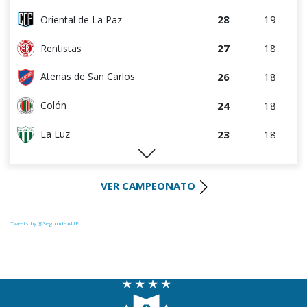
28
19
Oriental de La Paz
27
18
Rentistas
26
18
Atenas de San Carlos
24
18
Colón
23
18
La Luz
22
18
Huracán FC
VER CAMPEONATO
21
18
Uruguay Montevideo
21
17
River Plate
Tweets by @SegundaAUF
20
18
Paysandú FC
20
18
Tacuarembó
17
17
Miramar Misiones