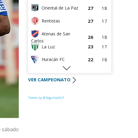
27
18
Oriental de La Paz
27
17
Rentistas
Atenas de San
26
18
Carlos
23
17
La Luz
22
18
Huracán FC
22
17
River Plate
VER CAMPEONATO
Uruguay
21
17
Montevideo
21
17
Colón
Tweets by @SegundaAUF
17
17
Paysandú FC
17
17
Miramar Misiones
e sábado
17
17
Tacuarembó