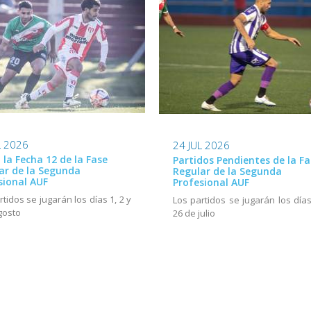
L 2026
24 JUL 2026
ó la Fecha 12 de la Fase
Partidos Pendientes de la Fa
ar de la Segunda
Regular de la Segunda
sional AUF
Profesional AUF
rtidos se jugarán los días 1, 2 y
Los partidos se jugarán los días
gosto
26 de julio