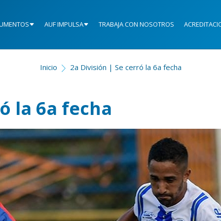
UMENTOS
AUF IMPULSA
TRABAJA CON NOSOTROS
ACREDITACI
Inicio
2a División | Se cerró la 6a fecha
ró la 6a fecha