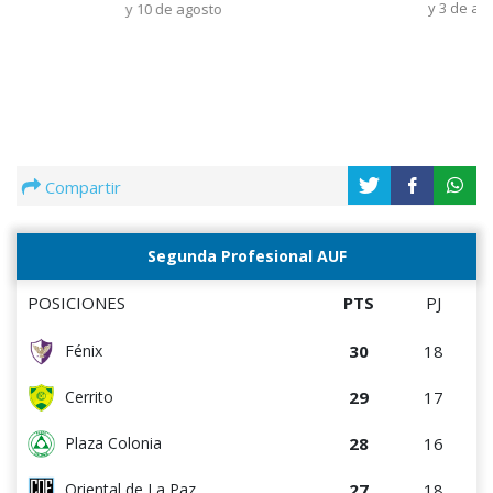
y 3 de ag
y 10 de agosto
Compartir
Segunda Profesional AUF
POSICIONES
PTS
PJ
30
18
Fénix
29
17
Cerrito
28
16
Plaza Colonia
27
18
Oriental de La Paz