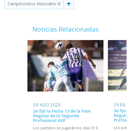
Campeonatos Masculino B
Noticias Relacionadas
24 JUL 
04 AGO 2026
Se fijó l
Se fijó la Fecha 13 de la Fase
Regular
Regular de la Segunda
Profesio
Profesional AUF
Los parti
Los partidos se jugarán los días 8, 9