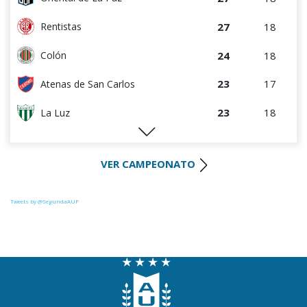
27
18
Rentistas
24
18
Colón
23
17
Atenas de San Carlos
23
18
La Luz
21
18
Uruguay Montevideo
VER CAMPEONATO
20
16
Paysandú FC
19
17
Huracán FC
Tweets by @SegundaAUF
19
17
River Plate
18
17
Miramar Misiones
17
17
Tacuarembó