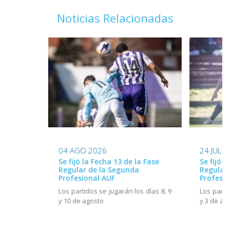
Noticias Relacionadas
24 JUL 
04 AGO 2026
Se fijó l
Se fijó la Fecha 13 de la Fase
Regular
Regular de la Segunda
Profesio
Profesional AUF
Los parti
Los partidos se jugarán los días 8, 9
y 3 de ag
y 10 de agosto