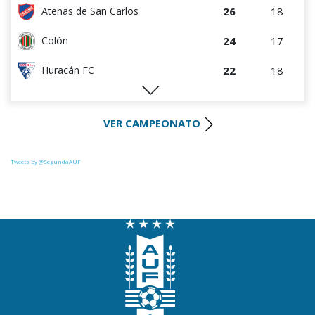
26
18
Atenas de San Carlos
24
17
Colón
22
18
Huracán FC
21
17
River Plate
VER CAMPEONATO
20
17
Uruguay Montevideo
20
17
Tacuarembó
Tweets by @SegundaAUF
20
17
La Luz
18
18
Miramar Misiones
14
16
Paysandú FC