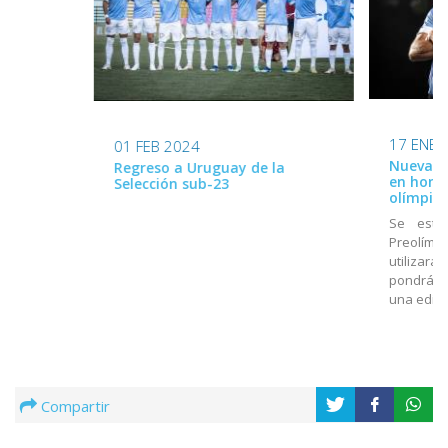
17 ENE 
01 FEB 2024
Nueva ca
Regreso a Uruguay de la
en home
Selección sub-23
olímpico
Se estr
Preolímpi
utilizará
pondrá a
una edici
Compartir