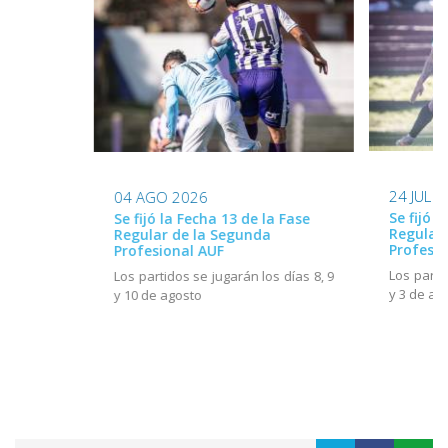
24 JUL 
04 AGO 2026
Se fijó l
Se fijó la Fecha 13 de la Fase
Regular
Regular de la Segunda
Profesio
Profesional AUF
Los parti
Los partidos se jugarán los días 8, 9
y 3 de ag
y 10 de agosto