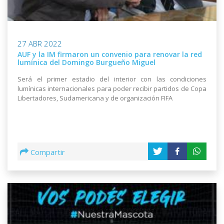
27 ABR 2022
AUF y la IM firmaron un convenio para renovar la red
lumínica del Domingo Burgueño Miguel
Será el primer estadio del interior con las condiciones
lumínicas internacionales para poder recibir partidos de Copa
Libertadores, Sudamericana y de organización FIFA
Compartir