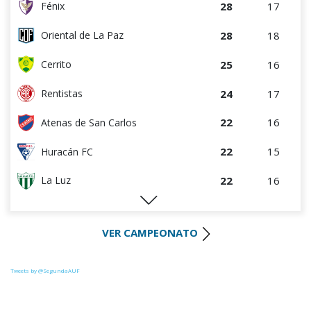
28
17
Fénix
28
18
Oriental de La Paz
25
16
Cerrito
24
17
Rentistas
22
16
Atenas de San Carlos
22
15
Huracán FC
22
16
La Luz
21
17
Colón
VER CAMPEONATO
20
17
Paysandú FC
19
16
Tacuarembó
Tweets by @SegundaAUF
18
17
Uruguay Montevideo