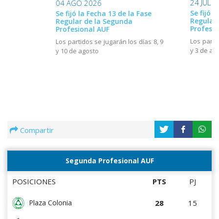
24 JUL 
04 AGO 2026
Se fijó l
Se fijó la Fecha 13 de la Fase
Regular
Regular de la Segunda
Profesio
Profesional AUF
Los parti
Los partidos se jugarán los días 8, 9
y 3 de ag
y 10 de agosto
Compartir
Segunda Profesional AUF
POSICIONES
PTS
PJ
28
15
Plaza Colonia