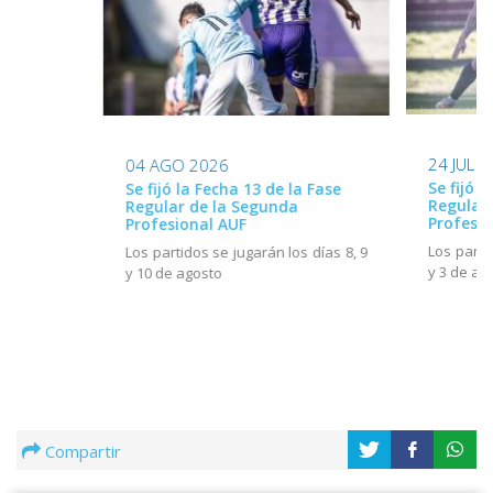
24 JUL 
04 AGO 2026
Se fijó l
Se fijó la Fecha 13 de la Fase
Regular
Regular de la Segunda
Profesio
Profesional AUF
Los parti
Los partidos se jugarán los días 8, 9
y 3 de ag
y 10 de agosto
Compartir