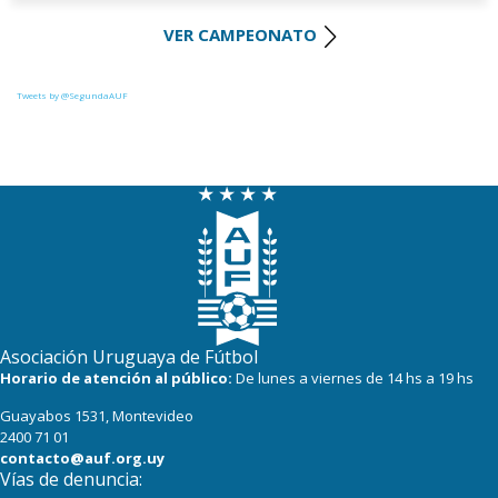
VER CAMPEONATO
22
18
River Plate
21
18
Uruguay Montevideo
Tweets by @SegundaAUF
20
18
Tacuarembó
18
18
Miramar Misiones
17
17
Paysandú FC
Asociación Uruguaya de Fútbol
Horario de atención al público:
De lunes a viernes de 14 hs a 19 hs
Guayabos 1531, Montevideo
2400 71 01
contacto@auf.org.uy
Vías de denuncia: