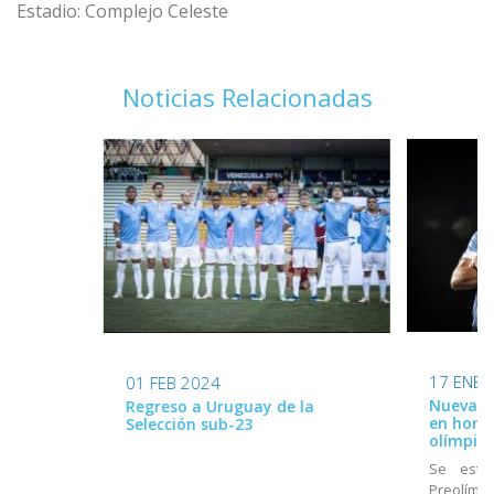
Estadio: Complejo Celeste
Noticias Relacionadas
17 ENE 
01 FEB 2024
Nueva ca
Regreso a Uruguay de la
en home
Selección sub-23
olímpico
Se estr
Preolímpi