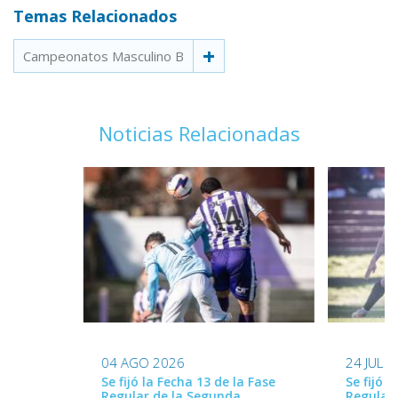
Temas Relacionados
Campeonatos Masculino B
Noticias Relacionadas
24 JUL 
04 AGO 2026
Se fijó l
Se fijó la Fecha 13 de la Fase
Regular
Regular de la Segunda