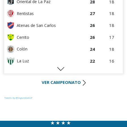
28
18
Oriental de La Paz
27
18
Rentistas
26
18
Atenas de San Carlos
26
17
Cerrito
24
18
Colón
22
16
La Luz
22
18
Huracán FC
VER CAMPEONATO
21
18
Uruguay Montevideo
20
18
Paysandú FC
Tweets by @SegundaAUF
20
18
Tacuarembó
18
18
Miramar Misiones