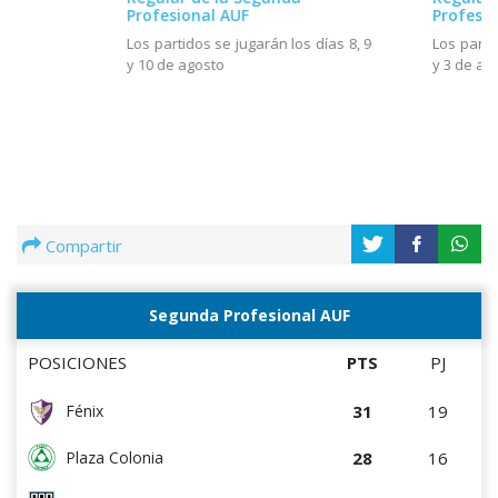
Profesio
Profesional AUF
Los parti
Los partidos se jugarán los días 8, 9
y 3 de ag
y 10 de agosto
Compartir
Segunda Profesional AUF
POSICIONES
PTS
PJ
31
19
Fénix
28
16
Plaza Colonia