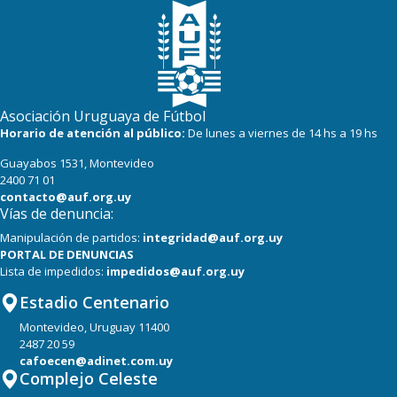
18
16
River Plate
Asociación Uruguaya de Fútbol
Horario de atención al público:
De lunes a viernes de 14 hs a 19 hs
Guayabos 1531, Montevideo
2400 71 01
contacto@auf.org.uy
Vías de denuncia:
Manipulación de partidos:
integridad@auf.org.uy
PORTAL DE DENUNCIAS
Lista de impedidos:
impedidos@auf.org.uy
Estadio Centenario
Montevideo, Uruguay 11400
2487 20 59
cafoecen@adinet.com.uy
Complejo Celeste