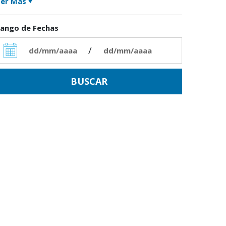
er Más
ango de Fechas
/