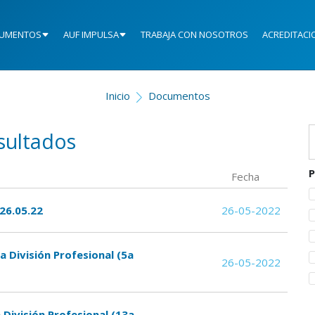
UMENTOS
AUF IMPULSA
TRABAJA CON NOSOTROS
ACREDITACI
Inicio
Documentos
sultados
P
Fecha
 26.05.22
26-05-2022
 División Profesional (5a
26-05-2022
 División Profesional (13a