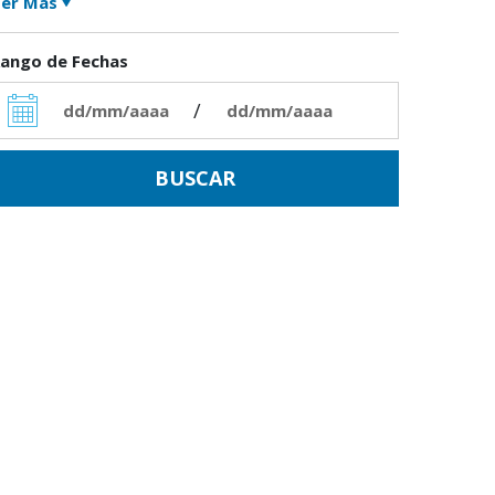
er Más
ango de Fechas
/