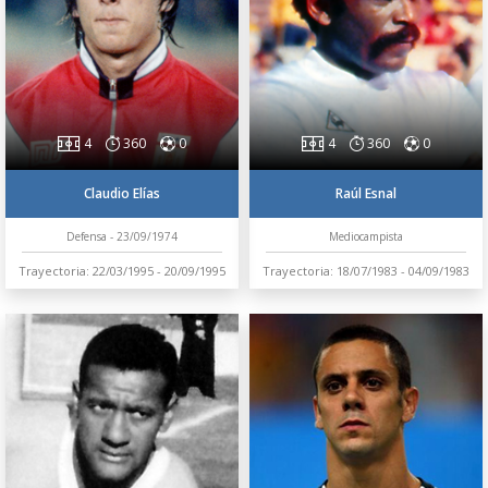
4
360
0
4
360
0
Claudio Elías
Raúl Esnal
Defensa - 23/09/1974
Mediocampista
Trayectoria: 22/03/1995 - 20/09/1995
Trayectoria: 18/07/1983 - 04/09/1983