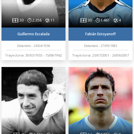
30
2.358
11
30
1.461
4
Guillermo Escalada
Fabián Estoyanoff
Delantero - 24/04/1936
Delantero - 27/09/1982
Trayectoria: 30/03/1955 - 15/08/1962
Trayectoria: 25/07/2001 - 26/06/2007