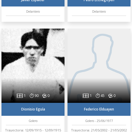
Delantero
Delantero
1
90
0
1
45
0
Dionisio Eguía
Federico Elduayen
Golero
Golero - 25/06/1977
Trayectoria: 12/09/1915 - 12/09/1915
Trayectoria: 21/05/2002 - 21/05/2002