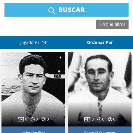
BUSCAR
Limpiar filtros
Jugadores:
14
Ordenar Por
0
0
0
0
0
0
Javier Espalter
Pedro Etchegoyen