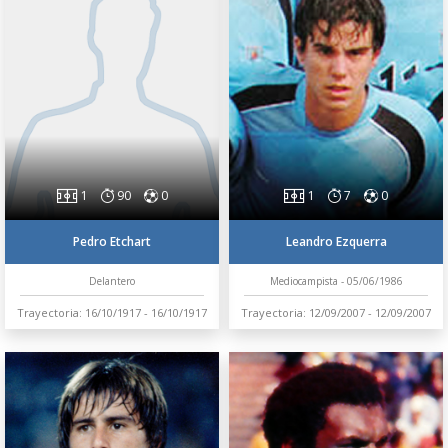
1
90
0
1
7
0
Pedro Etchart
Leandro Ezquerra
Delantero
Mediocampista - 05/06/1986
Trayectoria: 16/10/1917 - 16/10/1917
Trayectoria: 12/09/2007 - 12/09/2007