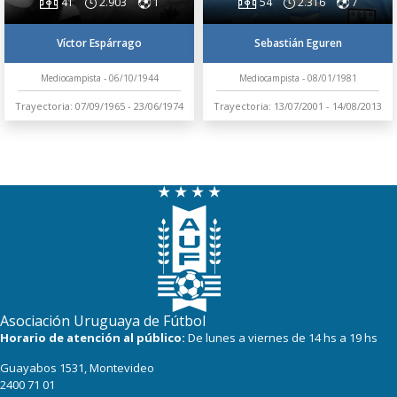
41
2.903
1
54
2.316
7
Víctor Espárrago
Sebastián Eguren
Mediocampista - 06/10/1944
Mediocampista - 08/01/1981
Trayectoria: 07/09/1965 - 23/06/1974
Trayectoria: 13/07/2001 - 14/08/2013
Asociación Uruguaya de Fútbol
Horario de atención al público:
De lunes a viernes de 14 hs a 19 hs
Guayabos 1531, Montevideo
2400 71 01