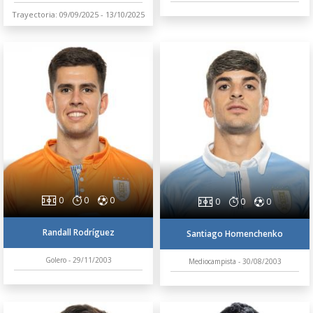
Trayectoria: 09/09/2025 - 13/10/2025
0
0
0
0
0
0
Randall Rodríguez
Santiago Homenchenko
Golero - 29/11/2003
Mediocampista - 30/08/2003