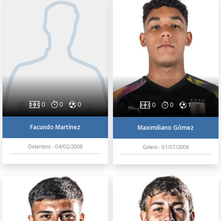
0
0
0
0
0
1
Facundo Martínez
Maximiliano Gómez
Delantero - 04/02/2008
Golero - 01/07/2006