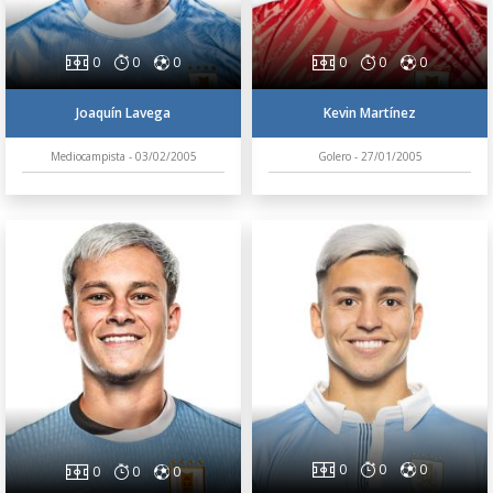
0
0
0
0
0
0
Joaquín Lavega
Kevin Martínez
Mediocampista - 03/02/2005
Golero - 27/01/2005
0
0
0
0
0
0