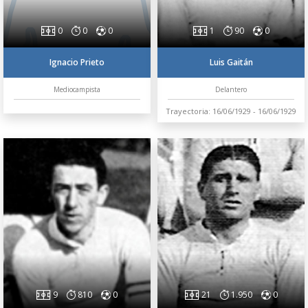
0
0
0
1
90
0
Ignacio Prieto
Luis Gaitán
Mediocampista
Delantero
Trayectoria: 16/06/1929 - 16/06/1929
9
810
0
21
1.950
0