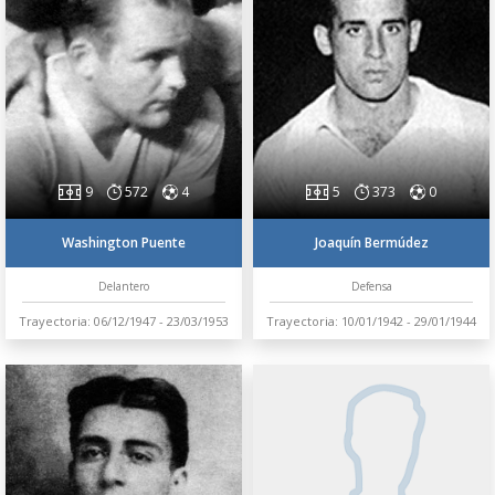
9
572
4
5
373
0
Washington Puente
Joaquín Bermúdez
Delantero
Defensa
Trayectoria: 06/12/1947 - 23/03/1953
Trayectoria: 10/01/1942 - 29/01/1944