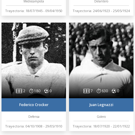
Mediocampista
Delantero
Trayectoria: 18/07/1945 - 09/04/1950
Trayectoria: 24/06/1923 - 25/05/1924
2
180
0
7
630
0
Federico Crocker
Juan Legnazzi
Defensa
Golero
Trayectoria: 04/10/1908 - 29/05/1910
Trayectoria: 18/07/1920 - 22/01/1922