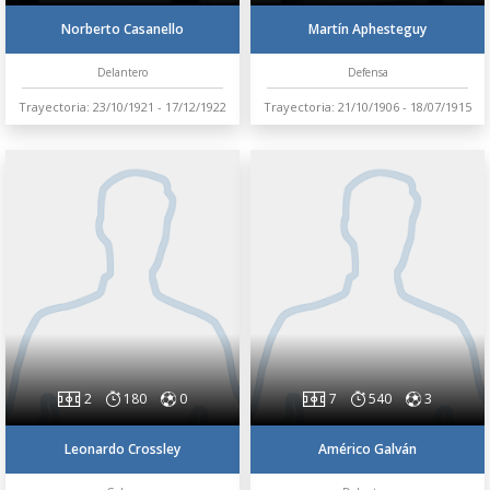
Norberto Casanello
Martín Aphesteguy
Delantero
Defensa
Trayectoria: 23/10/1921 - 17/12/1922
Trayectoria: 21/10/1906 - 18/07/1915
2
180
0
7
540
3
Leonardo Crossley
Américo Galván