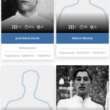
11
970
0
1
90
0
José María Durán
Nelson Montes
Mediocampista
Trayectoria: 16/10/1917 - 16/10/1917
Trayectoria: 15/08/1911 - 15/08/1913