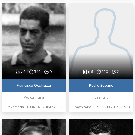
6
540
0
6
550
2
Francisco Occhiuzzi
Pedro Seoane
Mediocampista
Delantero
Trayectoria: 30/08/1928 - 18/05/1932
Trayectoria: 13/11/1910 - 09/07/1913