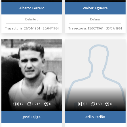
Alberto Ferrero
Walter Aguerre
Delantero
Defensa
Trayectoria: 26/04/1964 - 26/04/1964
Trayectoria: 15/07/1961 - 30/07/1961
17
1.215
0
2
180
0
José Cajiga
Atilio Patiño