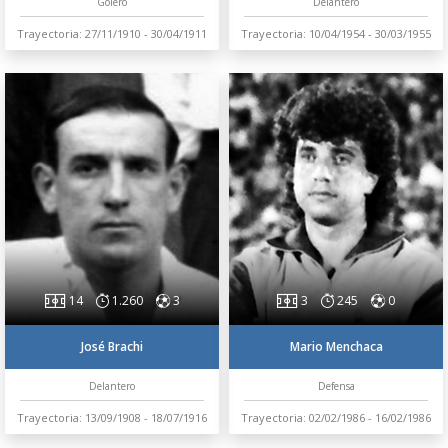
Golero
Delantero
Trayectoria: 27/11/1910 - 30/04/1911
Trayectoria: 10/04/1954 - 30/03/1955
14
1.260
3
3
245
0
José Brachi
Mario Menchaca
Delantero
Defensa
Trayectoria: 13/09/1908 - 18/07/1916
Trayectoria: 02/02/1986 - 16/02/1986