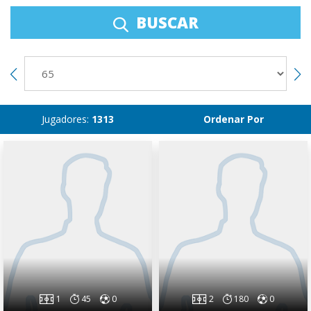
BUSCAR
Jugadores:
1313
Ordenar Por
1
45
0
2
180
0