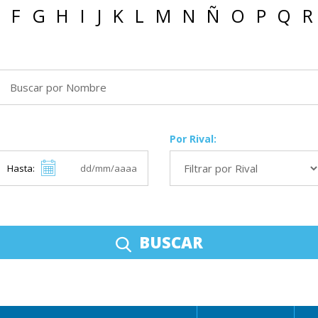
F
G
H
I
J
K
L
M
N
Ñ
O
P
Q
R
Por Rival:
Hasta:
BUSCAR