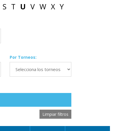
S
T
U
V
W
X
Y
Por Torneos:
Limpiar filtros