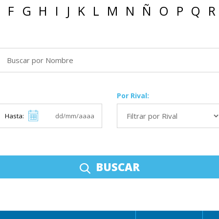
F
G
H
I
J
K
L
M
N
Ñ
O
P
Q
R
Por Rival:
Hasta:
BUSCAR