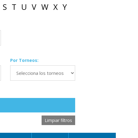
S
T
U
V
W
X
Y
Por Torneos:
Limpiar filtros