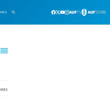
ONES
ORES