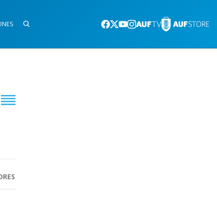
ONES
ORES