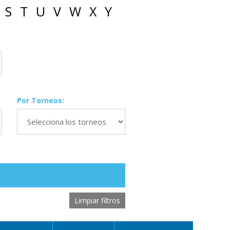
S
T
U
V
W
X
Y
Por Torneos:
Limpiar filtros