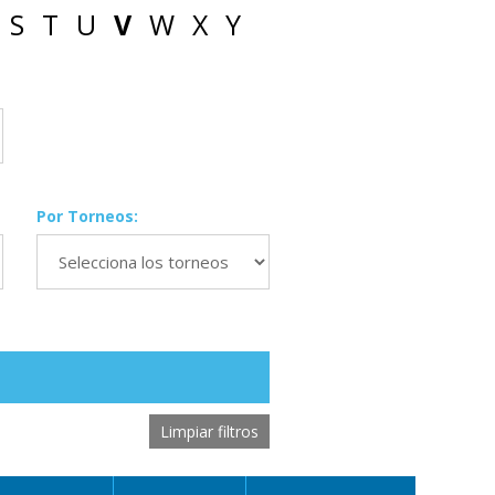
S
T
U
V
W
X
Y
Por Torneos:
Limpiar filtros