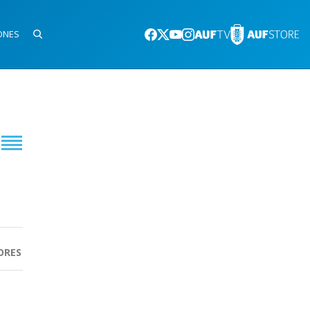
ONES
ORES