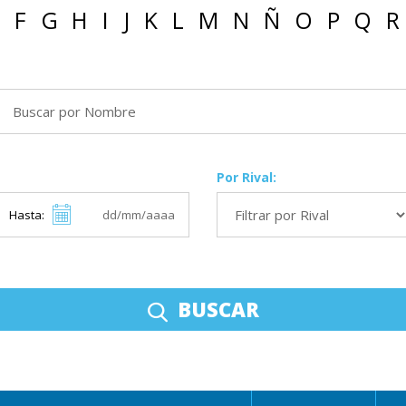
F
G
H
I
J
K
L
M
N
Ñ
O
P
Q
R
Por Rival:
Hasta:
BUSCAR