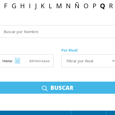
F
G
H
I
J
K
L
M
N
Ñ
O
P
Q
R
Por Rival:
Hasta:
BUSCAR