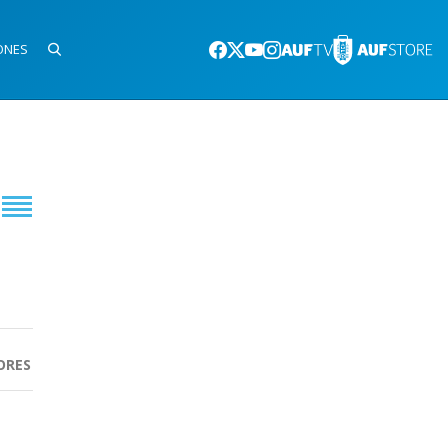
ONES
ORES