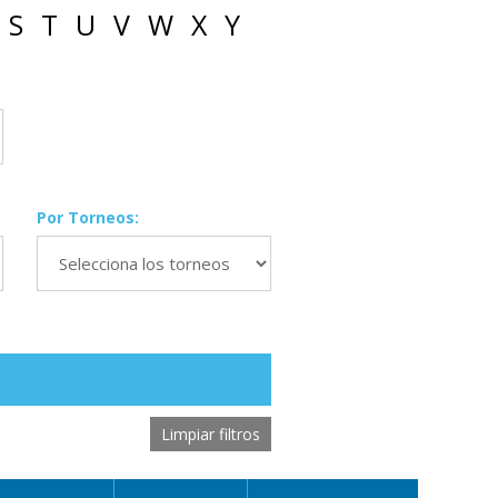
S
T
U
V
W
X
Y
Por Torneos:
Limpiar filtros