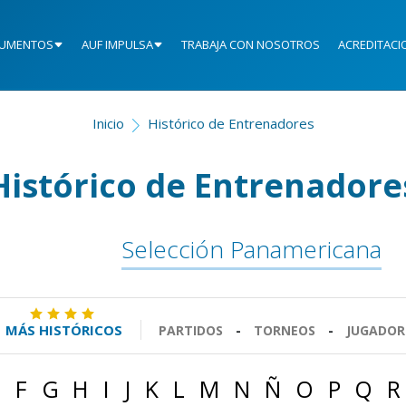
UMENTOS
AUF IMPULSA
TRABAJA CON NOSOTROS
ACREDITACI
Inicio
Histórico de Entrenadores
Histórico de Entrenadore
Selección Panamericana
MÁS HISTÓRICOS
PARTIDOS
-
TORNEOS
-
JUGADOR
E
F
G
H
I
J
K
L
M
N
Ñ
O
P
Q
R