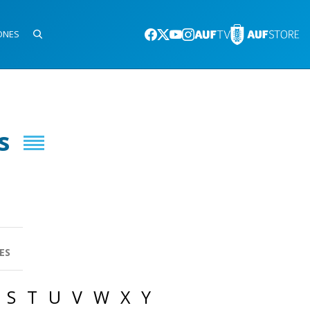
ONES
s
ES
S
T
U
V
W
X
Y