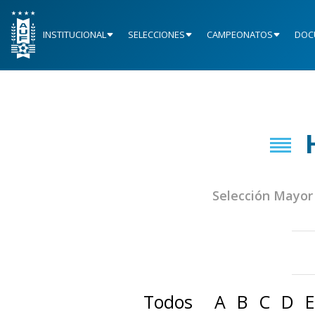
INSTITUCIONAL
SELECCIONES
CAMPEONATOS
DOC
Selección Mayor
Todos
A
B
C
D
E