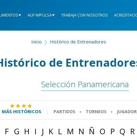
UMENTOS
AUF IMPULSA
TRABAJA CON NOSOTROS
ACREDITACI
Inicio
Histórico de Entrenadores
Histórico de Entrenadore
Selección Panamericana
MÁS HISTÓRICOS
PARTIDOS
-
TORNEOS
-
JUGADOR
F
G
H
I
J
K
L
M
N
Ñ
O
P
Q
R