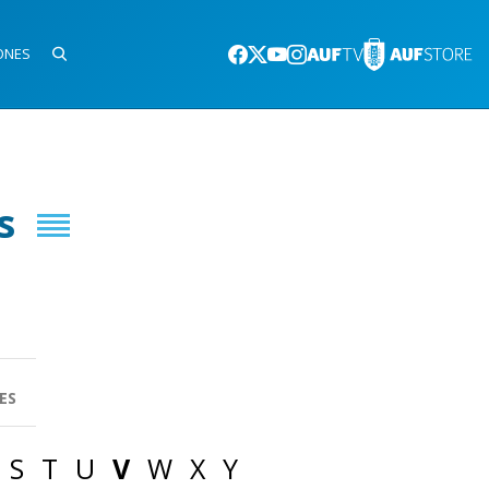
ONES
s
ES
S
T
U
V
W
X
Y