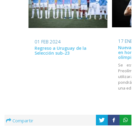
17 ENE 
01 FEB 2024
Nueva ca
Regreso a Uruguay de la
en home
Selección sub-23
olímpico
Se estr
Preolímpi
utilizará
pondrá a
una edici
Compartir