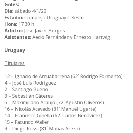
Goles:
-
Día:
sábado 4/1/20
Estadio:
Complejo Uruguay Celeste
Hora:
17:30 h
Árbitro:
José Javier Burgos
Asistentes:
Aecio Fernández y Ernesto Hartwig
Uruguay
Titulares
12 – Ignacio de Arruabarrena (62´ Rodrigo Formento)
4 – José Luis Rodríguez
2 – Santiago Bueno
3 – Sebastián Cáceres
6 – Maximiliano Araújo (72´ Agustín Oliveros)
16 – Nicolás Acevedo (81´ Manuel Ugarte)
14 – Francisco Ginella (62´ Carlos Benavídez)
15 – Facundo Waller
9 – Diego Rossi (81´ Matías Arezo)