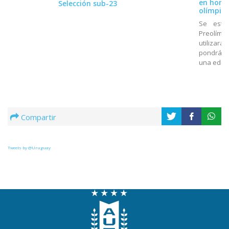
en home
Selección sub-23
olímpico
Se estr
Preolímpi
utilizará
pondrá a
una edici
Compartir
Tweets by @Uruguay