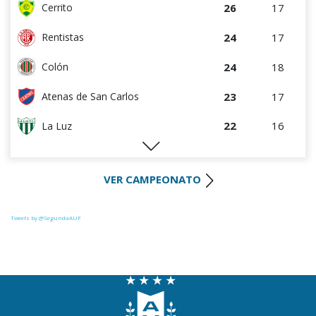
26
17
Cerrito
24
17
Rentistas
24
18
Colón
23
17
Atenas de San Carlos
22
16
La Luz
22
17
Huracán FC
VER CAMPEONATO
20
17
Paysandú FC
20
17
Tacuarembó
Tweets by @SegundaAUF
18
17
Uruguay Montevideo
18
16
River Plate
15
17
Miramar Misiones