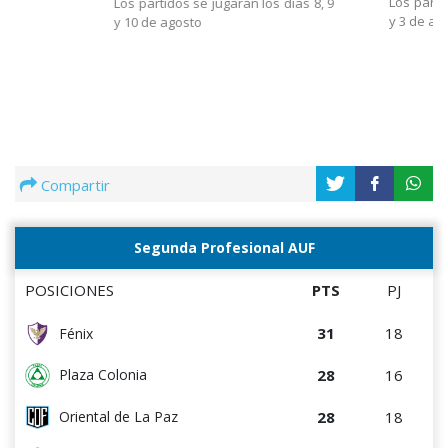
Los parti
Los partidos se jugarán los días 8, 9
y 3 de ag
y 10 de agosto
Compartir
Segunda Profesional AUF
POSICIONES
PTS
PJ
31
18
Fénix
28
16
Plaza Colonia
28
18
Oriental de La Paz