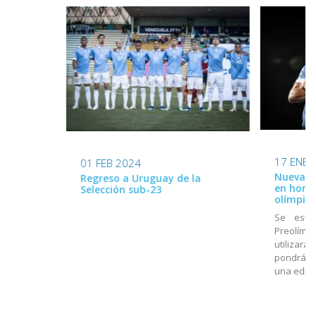
17 ENE 
01 FEB 2024
Nueva ca
Regreso a Uruguay de la
en home
Selección sub-23
olímpico
Se estr
Preolímpi
utilizará
pondrá a
una edici