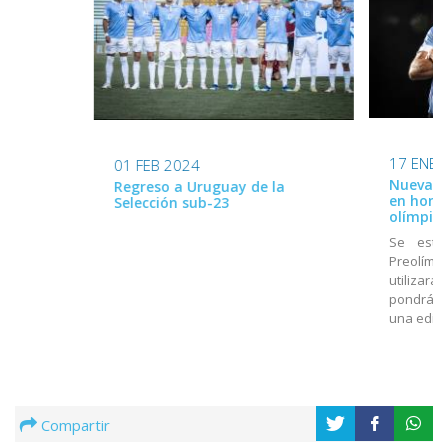
17 ENE 
01 FEB 2024
Nueva ca
Regreso a Uruguay de la
en home
Selección sub-23
olímpico
Se estr
Preolímpi
utilizará
pondrá a
una edici
Compartir