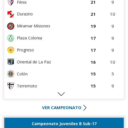
21
9
Fénix
21
10
Durazno
19
9
Miramar Misiones
17
9
Plaza Colonia
17
9
Progreso
16
10
Oriental de La Paz
15
5
Colón
15
9
Terremoto
12
5
Artigas
VER CAMPEONATO
10
10
Cerrito
9
4
Villa Teresa
Campeonato Juveniles B Sub-17