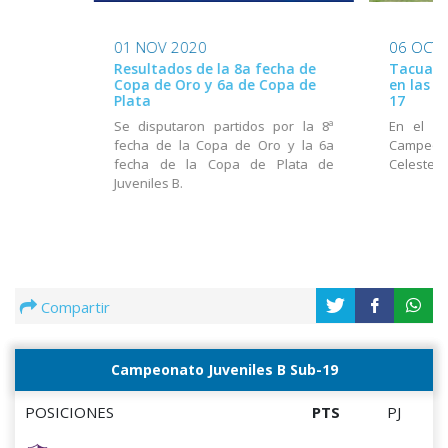
01 NOV 2020
06 OCT 
Resultados de la 8a fecha de
Tacuare
Copa de Oro y 6a de Copa de
en las c
Plata
17
Se disputaron partidos por la 8ª
En el in
fecha de la Copa de Oro y la 6a
Campeon
fecha de la Copa de Plata de
Celeste 
Juveniles B.
Compartir
Campeonato Juveniles B Sub-19
POSICIONES
PTS
PJ