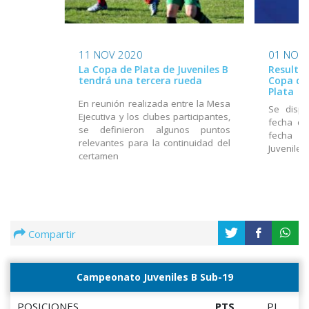
11 NOV 2020
01 NOV
La Copa de Plata de Juveniles B
Resultad
tendrá una tercera rueda
Copa de
Plata
En reunión realizada entre la Mesa
Se dispu
Ejecutiva y los clubes participantes,
fecha de
se definieron algunos puntos
fecha d
relevantes para la continuidad del
Juveniles 
certamen
Compartir
Campeonato Juveniles B Sub-19
POSICIONES
PTS
PJ