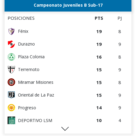
9
4
Villa Teresa
Campeonato Juveniles B Sub-17
8
8
La Luz
POSICIONES
PTS
PJ
8
8
Tacuarembó
19
8
Fénix
7
4
DEPORTIVO LSM
19
9
Durazno
6
4
Cerro Largo
16
8
Plaza Colonia
5
4
Cerro
15
9
Terremoto
5
8
Salto FC
15
8
Miramar Misiones
4
5
Central Español
15
9
Oriental de La Paz
4
8
Estudiantes del Plata
14
9
Progreso
2
9
Atenas de San Carlos
10
4
DEPORTIVO LSM
0
0
Rampla Juniors
10
5
Artigas