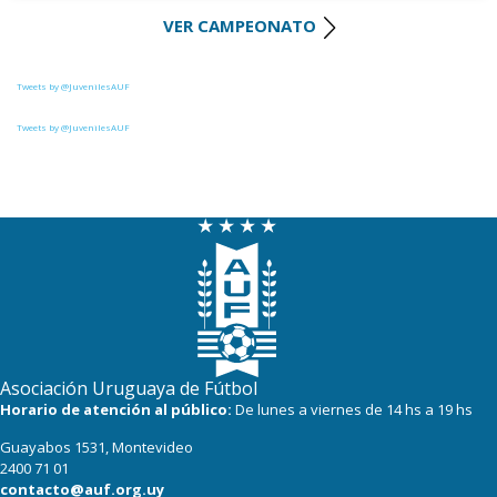
0
0
Canadian
VER CAMPEONATO
10
8
Salto FC
0
4
Liffa
8
4
Villa Teresa
Tweets by @JuvenilesAUF
0
5
Deportivo CEM
8
5
Cerro Largo
Tweets by @JuvenilesAUF
8
9
Cerrito
8
8
Estudiantes del Plata
7
4
Cerro
7
4
Colón
7
8
Tacuarembó
Asociación Uruguaya de Fútbol
5
9
Atenas de San Carlos
Horario de atención al público:
De lunes a viernes de 14 hs a 19 hs
Guayabos 1531, Montevideo
4
5
Central Español
2400 71 01
contacto@auf.org.uy