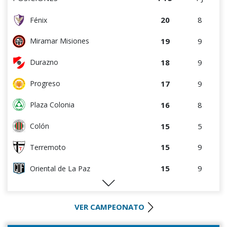
20
8
Fénix
19
9
Miramar Misiones
18
9
Durazno
17
9
Progreso
16
8
Plaza Colonia
15
5
Colón
15
9
Terremoto
15
9
Oriental de La Paz
12
5
Artigas
VER CAMPEONATO
10
10
Cerrito